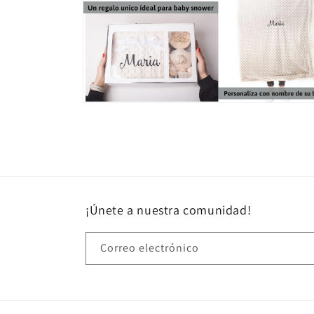
ventana
modal
Abrir
elemento
multimedia
8
en
una
ventana
modal
¡Únete a nuestra comunidad!
Correo electrónico