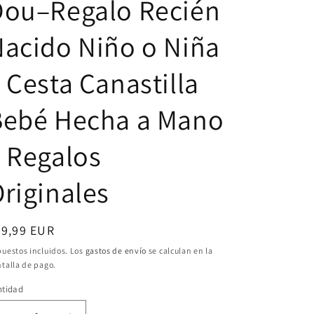
Dou–Regalo Recién
acido Niño o Niña
 Cesta Canastilla
Bebé Hecha a Mano
 Regalos
riginales
ecio
29,99 EUR
bitual
uestos incluidos. Los
gastos de envío
se calculan en la
talla de pago.
ntidad