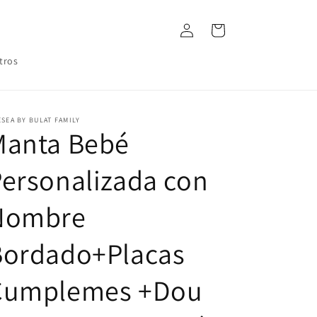
Iniciar
Carrito
sesión
tros
SEA BY BULAT FAMILY
Manta Bebé
ersonalizada con
Nombre
Bordado+Placas
Cumplemes +Dou