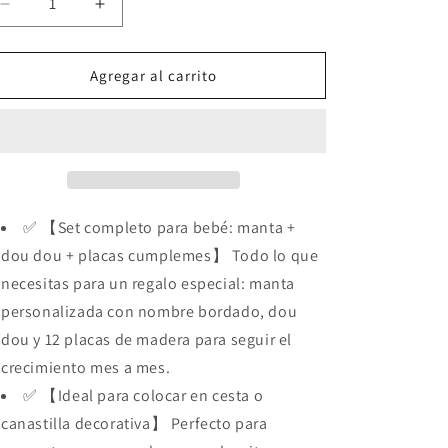
Reducir
Aumentar
cantidad
cantidad
para
para
Manta
Manta
Agregar al carrito
Bebé
Bebé
Personalizada
Personalizada
con
con
Nombre
Nombre
Bordado+Placas
Bordado+Placas
Cumplemes
Cumplemes
+Dou
+Dou
✅ 【Set completo para bebé: manta +
Dou–
Dou–
dou dou + placas cumplemes】 Todo lo que
Regalo
Regalo
necesitas para un regalo especial: manta
Recién
Recién
Nacido
Nacido
personalizada con nombre bordado, dou
Niño
Niño
dou y 12 placas de madera para seguir el
o
o
crecimiento mes a mes.
Niña
Niña
–
–
✅ 【Ideal para colocar en cesta o
Cesta
Cesta
canastilla decorativa】 Perfecto para
Canastilla
Canastilla