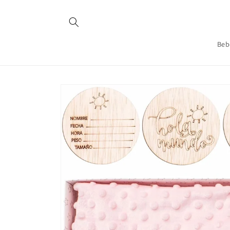
Ir
directamente
al contenido
Beb
Ir
directamente
a la
información
del producto