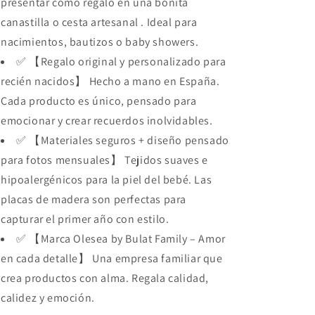
presentar como regalo en una bonita
Bebé
Bebé
Hecha
Hecha
canastilla o cesta artesanal . Ideal para
a
a
nacimientos, bautizos o baby showers.
Mano
Mano
✅ 【Regalo original y personalizado para
–
–
Regalos
Regalos
recién nacidos】 Hecho a mano en España.
Originales
Originales
Cada producto es único, pensado para
emocionar y crear recuerdos inolvidables.
✅ 【Materiales seguros + diseño pensado
para fotos mensuales】 Tejidos suaves e
hipoalergénicos para la piel del bebé. Las
placas de madera son perfectas para
capturar el primer año con estilo.
✅ 【Marca Olesea by Bulat Family – Amor
en cada detalle】 Una empresa familiar que
crea productos con alma. Regala calidad,
calidez y emoción.