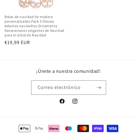
Bolas de navidad de madera
personalizadas Pack 5 Olesea
Adornos navideños Ornamento
Decoraciones colgantes de Navidad
para el árbol de Navidad
Precio
€19,99 EUR
habitual
¡Únete a nuestra comunidad!
Correo electrónico
Facebook
Instagram
Formas
de