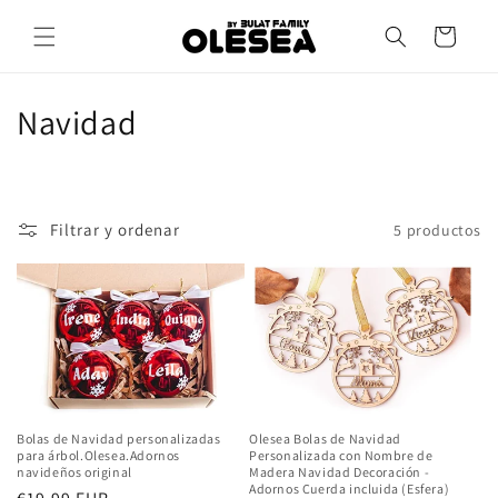
Ir
directamente
Carrito
al contenido
C
Navidad
o
l
Filtrar y ordenar
5 productos
e
c
c
i
ó
Bolas de Navidad personalizadas
Olesea Bolas de Navidad
n
para árbol.Olesea.Adornos
Personalizada con Nombre de
navideños original
Madera Navidad Decoración -
Adornos Cuerda incluida (Esfera)